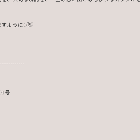
すように✨👋
-------------
01号