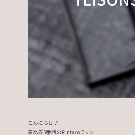
こんにちは♪
恵比寿5番館のRintaroです✨