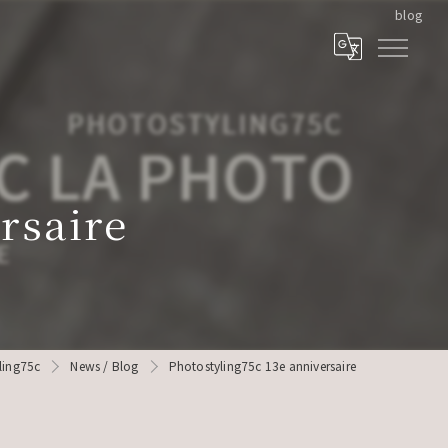
blog
rsaire
ng75c
News / Blog
Photostyling75c 13e anniversaire