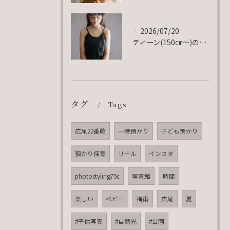
2026/07/20
ティーン(150㎝〜)の衣装、豊富にご用意ございます♡
タグ
Tags
広尾22番館
一時預かり
子ども預かり
預かり保育
リール
インスタ
photostyling75c
写真館
時間
楽しい
ベビー
梅雨
広尾
夏
#子供写真
#自然光
#公園