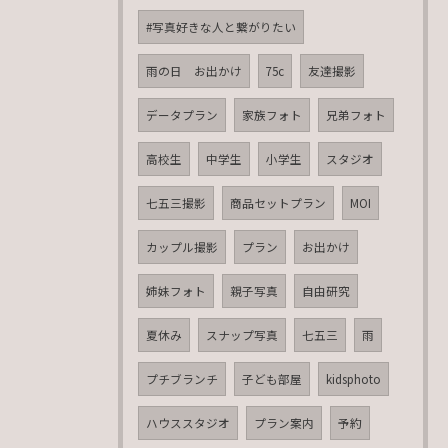
#写真好きな人と繋がりたい
雨の日 お出かけ
75c
友達撮影
データプラン
家族フォト
兄弟フォト
高校生
中学生
小学生
スタジオ
七五三撮影
商品セットプラン
MOI
カップル撮影
プラン
お出かけ
姉妹フォト
親子写真
自由研究
夏休み
スナップ写真
七五三
雨
プチブランチ
子ども部屋
kidsphoto
ハウススタジオ
プラン案内
予約