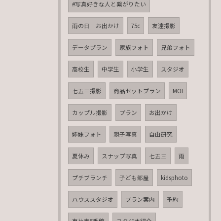
#写真好きな人と繋がりたい
雨の日 お出かけ
75c
友達撮影
データプラン
家族フォト
兄弟フォト
高校生
中学生
小学生
スタジオ
七五三撮影
商品セットプラン
MOI
カップル撮影
プラン
お出かけ
姉妹フォト
親子写真
自由研究
夏休み
スナップ写真
七五三
雨
プチブランチ
子ども部屋
kidsphoto
ハウススタジオ
プラン案内
予約
恵比寿5番館
スタジオ紹介