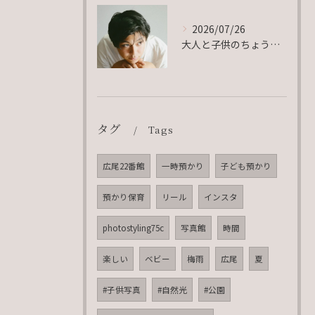
2026/07/26
大人と子供のちょうど真ん中。
タグ
Tags
広尾22番館
一時預かり
子ども預かり
預かり保育
リール
インスタ
photostyling75c
写真館
時間
楽しい
ベビー
梅雨
広尾
夏
#子供写真
#自然光
#公園