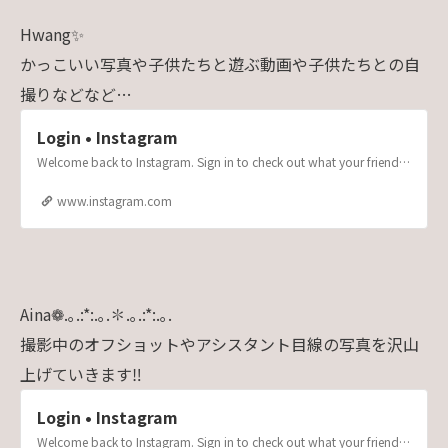
Hwang✨
かっこいい写真や子供たちと遊ぶ動画や子供たちとの自
撮りなどなど…
Login • Instagram
Welcome back to Instagram. Sign in to check out what your friends, family & interests have been capturing & sharing around the world.
www.instagram.com
Aina❁.｡.:*:.｡.✽.｡.:*:.｡.
撮影中のオフショットやアシスタント目線の写真を沢山
上げていきます‼
Login • Instagram
Welcome back to Instagram. Sign in to check out what your friends, family & interests have been capturing & sharing around the world.