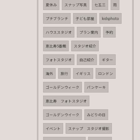
夏休み
スナップ写真
七五三
雨
プチブランチ
子ども部屋
kidsphoto
ハウススタジオ
プラン案内
予約
恵比寿5番館
スタジオ紹介
フォトスタジオ
自己紹介
ギター
海外
旅行
イギリス
ロンドン
ゴールデンウィーク
パンケーキ
恵比寿 フォトスタジオ
ゴールデンウイーク
みどりの日
イベント
スナップ スタジオ撮影