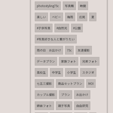
photostyling75c
写真館
時間
楽しい
ベビー
梅雨
広尾
夏
#子供写真
#自然光
#公園
#写真好きな人と繋がりたい
雨の日 お出かけ
75c
友達撮影
データプラン
家族フォト
兄弟フォト
高校生
中学生
小学生
スタジオ
七五三撮影
商品セットプラン
MOI
カップル撮影
プラン
お出かけ
姉妹フォト
親子写真
自由研究