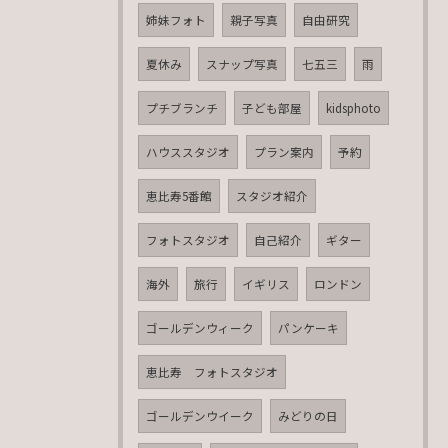
姉妹フォト
親子写真
自由研究
夏休み
スナップ写真
七五三
雨
プチブランチ
子ども部屋
kidsphoto
ハウススタジオ
プラン案内
予約
恵比寿5番館
スタジオ紹介
フォトスタジオ
自己紹介
ギター
海外
旅行
イギリス
ロンドン
ゴールデンウィーク
パンケーキ
恵比寿 フォトスタジオ
ゴールデンウイーク
みどりの日