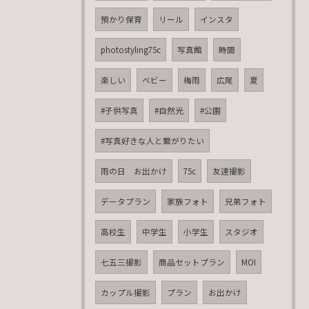
預かり保育
リール
インスタ
photostyling75c
写真館
時間
楽しい
ベビー
梅雨
広尾
夏
#子供写真
#自然光
#公園
#写真好きな人と繋がりたい
雨の日 お出かけ
75c
友達撮影
データプラン
家族フォト
兄弟フォト
高校生
中学生
小学生
スタジオ
七五三撮影
商品セットプラン
MOI
カップル撮影
プラン
お出かけ