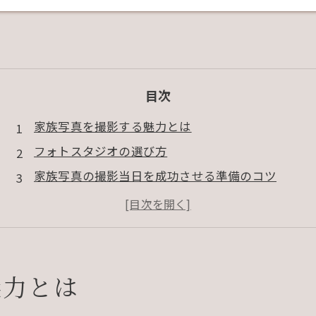
目次
家族写真を撮影する魅力とは
フォトスタジオの選び方
家族写真の撮影当日を成功させる準備のコツ
フォトスタジオ撮影で活用したいアイデア集
家族写真を最大限に活かすための活用方法
まとめ
よくある質問
魅力とは
会社概要