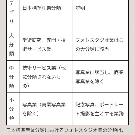
テ
日本標準産業分類
説明
ゴ
リ
大
学術研究，専門・技
フォトスタジオ業はこ
分
術サービス業
の大分類に該当
類
中
技術サービス業（他
写真業に該当し、商業
分
に分類されないも
写真業を除く
類
の）
小
写真業（商業写真業
記念写真、ポートレー
分
を除く）
ト撮影を主とする業務
類
日本標準産業分類におけるフォトスタジオ業の分類は、