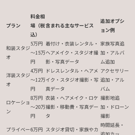
料金相
追加オプシ
プラン
場（税
含まれる主なサービス
ョン例
込）
5万円
着付け・衣装レンタル・
家族写真追
和装スタジ
～15万
ヘアメイク・スタジオ撮
加・アルバ
オ
円
影・写真データ
ム追加
4万円
ドレスレンタル・ヘアメ
アクセサリー
洋装スタジ
～12万
イク・スタジオ撮影・写
追加・アル
オ
円
真データ
バム
8万円
衣装・ヘアメイク・ロケ
撮影地追
ロケーショ
～20万
撮影・移動費・写真デー
加・ドローン
ン
円
タ
撮影
時間延長・
プライベー
6万円
スタジオ貸切・家族やカ
追加カッ