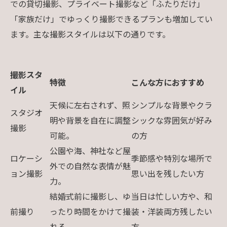
での貸切撮影、プライベート撮影など「ふたりだけ」
「家族だけ」でゆっくり撮影できるプランも増加してい
ます。主な撮影スタイルは以下の通りです。
撮影スタ
特徴
こんな方におすすめ
イル
天候に左右されず、照
シンプルな背景やクラ
スタジオ
明や背景を自在に調整
シックな雰囲気が好み
撮影
可能。
の方
公園や海、神社など屋
ロケーシ
季節感や特別な場所で
外での自然な表情が魅
ョン撮影
思い出を残したい方
力。
結婚式前に撮影し、ゆ
当日は忙しい方や、和
前撮り
ったり時間をかけて撮
装・洋装両方残したい
れる。
方