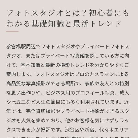
ンス解説
フォトスタジオとは？初心者にも
渋谷区のフォトスタジオについて
わかる基礎知識と最新トレンド
渋谷区でフォトスタジオが選ばれる（求められ
る）理由について
参宮橋駅周辺でフォトスタジオやプライベートフォトス
渋谷区について
タジオ、またはプライベート写真館を探している方に向
お客様の声
けて、基本知識と最新の撮影トレンドを分かりやすくご
会社概要
案内します。フォトスタジオはプロのカメラマンによる
関連エリア
高品質な写真撮影ができる場所で、家族や友人との特別
対応地域
な思い出作りや、ビジネス用のプロフィール写真、成人
や七五三など人生の節目にも多く利用されています。近
年では、完全貸切撮影やプライベート撮影ができるスタ
ジオも人気を集めており、他のお客様を気にせずリラッ
クスできる点が好評です。渋谷区や新宿、代々木エリア