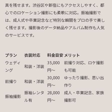
真を残せます。渋谷区や新宿にもアクセスしやすく、都
心でのロケーション撮影にも柔軟に対応。振袖撮影で
は、成人式や卒業記念など特別な瞬間をプロの手で美し
く残せます。撮影後のデータ納品やアルバム制作も人気
のサービスです。
プラン
衣装対応
料金目安
メリット
ウェディ
35,000
前撮り対応、ロケ撮影
和装・洋装
ング
円〜
も可能
30,000
ゆったり撮影、思い出
前撮り
和装・洋装
円〜
作り
振袖レンタ
28,000
成人・卒業記念、家族
振袖撮影
ル有
円〜
撮影可