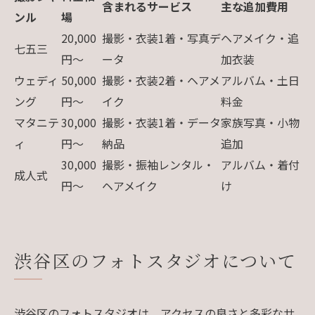
含まれるサービス
主な追加費用
ンル
場
20,000
撮影・衣装1着・写真デ
ヘアメイク・追
七五三
円～
ータ
加衣装
ウェディ
50,000
撮影・衣装2着・ヘアメ
アルバム・土日
ング
円～
イク
料金
マタニテ
30,000
撮影・衣装1着・データ
家族写真・小物
ィ
円～
納品
追加
30,000
撮影・振袖レンタル・
アルバム・着付
成人式
円～
ヘアメイク
け
渋谷区のフォトスタジオについて
渋谷区のフォトスタジオは、アクセスの良さと多彩なサ